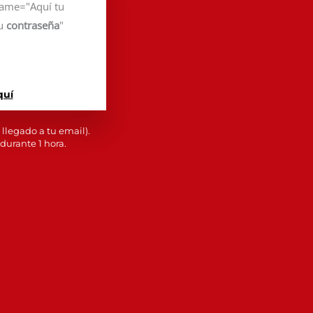
name="Aquí tu
tu
contraseña
"
quí
llegado a tu email).
 durante 1 hora.